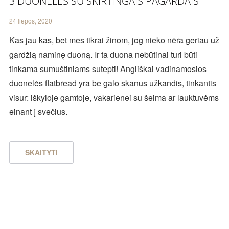
3 DUONELĖS SU SKIRTINGAIS PAGARDAIS
24 liepos, 2020
Kas jau kas, bet mes tikrai žinom, jog nieko nėra geriau už
gardžią naminę duoną. Ir ta duona nebūtinai turi būti
tinkama sumuštiniams sutepti! Angliškai vadinamosios
duonelės flatbread yra be galo skanus užkandis, tinkantis
visur: iškyloje gamtoje, vakarienei su šeima ar lauktuvėms
einant į svečius.
SKAITYTI