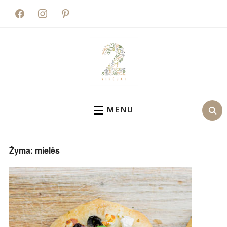
facebook
instagram
pinterest
MENU
Žyma:
mielės