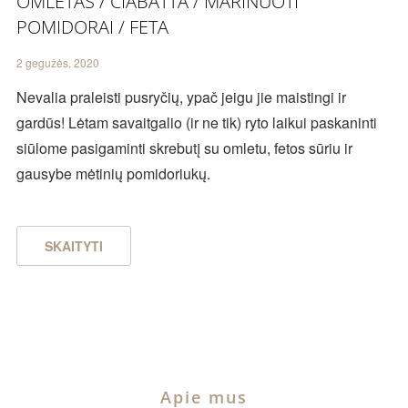
OMLETAS / CIABATTA / MARINUOTI
POMIDORAI / FETA
2 gegužės, 2020
Nevalia praleisti pusryčių, ypač jeigu jie maistingi ir
gardūs! Lėtam savaitgalio (ir ne tik) ryto laikui paskaninti
siūlome pasigaminti skrebutį su omletu, fetos sūriu ir
gausybe mėtinių pomidoriukų.
SKAITYTI
Apie mus