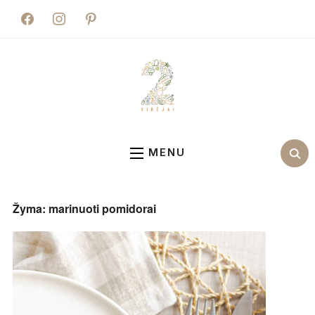
facebook
instagram
pinterest
MENU
Žyma:
marinuoti pomidorai