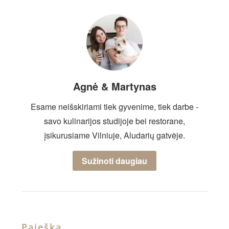
Agnė & Martynas
Esame neišskiriami tiek gyvenime, tiek darbe -
savo kulinarijos studijoje bei restorane,
įsikurusiame Vilniuje, Aludarių gatvėje.
Sužinoti daugiau
Paieška