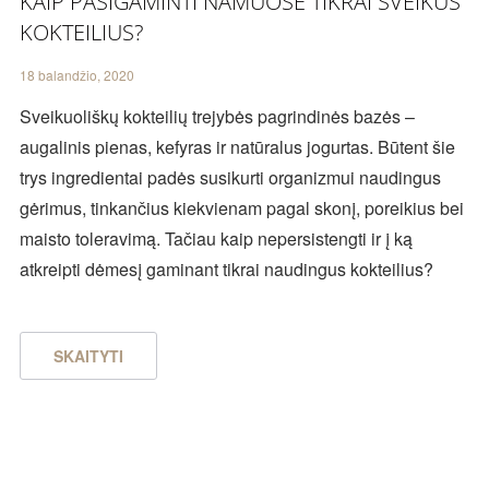
KAIP PASIGAMINTI NAMUOSE TIKRAI SVEIKUS
KOKTEILIUS?
18 balandžio, 2020
Sveikuoliškų kokteilių trejybės pagrindinės bazės –
augalinis pienas, kefyras ir natūralus jogurtas. Būtent šie
trys ingredientai padės susikurti organizmui naudingus
gėrimus, tinkančius kiekvienam pagal skonį, poreikius bei
maisto toleravimą. Tačiau kaip nepersistengti ir į ką
atkreipti dėmesį gaminant tikrai naudingus kokteilius?
SKAITYTI