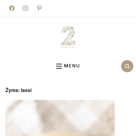
facebook
instagram
pinterest
MENU
Žyma:
lassi