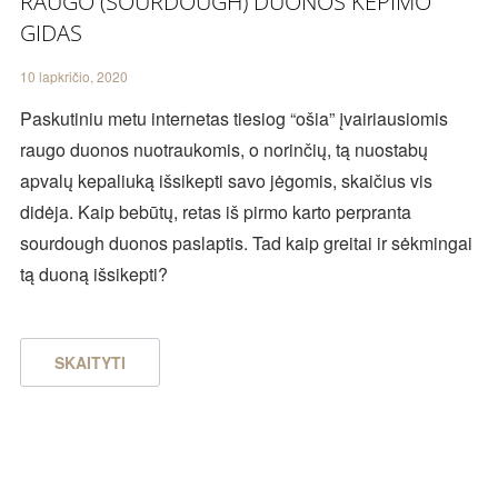
RAUGO (SOURDOUGH) DUONOS KEPIMO
GIDAS
10 lapkričio, 2020
Paskutiniu metu internetas tiesiog “ošia” įvairiausiomis
raugo duonos nuotraukomis, o norinčių, tą nuostabų
apvalų kepaliuką išsikepti savo jėgomis, skaičius vis
didėja. Kaip bebūtų, retas iš pirmo karto perpranta
sourdough duonos paslaptis. Tad kaip greitai ir sėkmingai
tą duoną išsikepti?
SKAITYTI