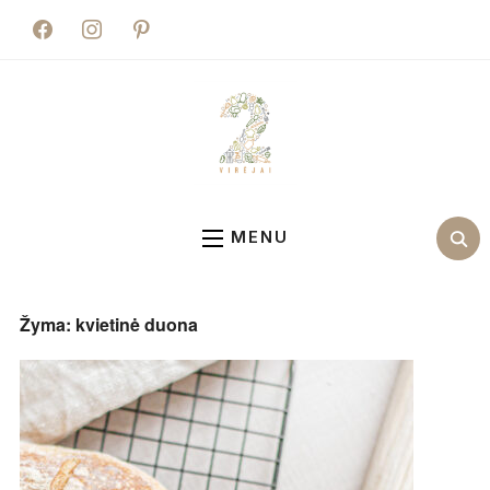
facebook
instagram
pinterest
MENU
Žyma:
kvietinė duona