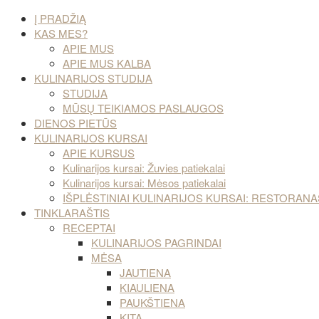
Į PRADŽIĄ
KAS MES?
APIE MUS
APIE MUS KALBA
KULINARIJOS STUDIJA
STUDIJA
MŪSŲ TEIKIAMOS PASLAUGOS
DIENOS PIETŪS
KULINARIJOS KURSAI
APIE KURSUS
Kulinarijos kursai: Žuvies patiekalai
Kulinarijos kursai: Mėsos patiekalai
IŠPLĖSTINIAI KULINARIJOS KURSAI: RESTORA
TINKLARAŠTIS
RECEPTAI
KULINARIJOS PAGRINDAI
MĖSA
JAUTIENA
KIAULIENA
PAUKŠTIENA
KITA