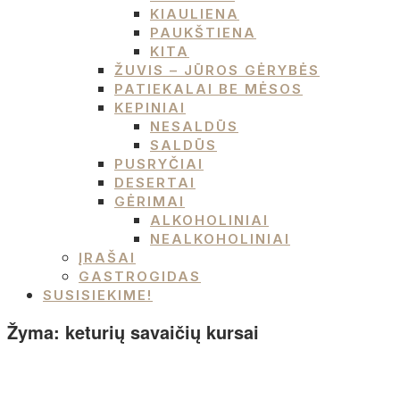
KIAULIENA
PAUKŠTIENA
KITA
ŽUVIS – JŪROS GĖRYBĖS
PATIEKALAI BE MĖSOS
KEPINIAI
NESALDŪS
SALDŪS
PUSRYČIAI
DESERTAI
GĖRIMAI
ALKOHOLINIAI
NEALKOHOLINIAI
ĮRAŠAI
GASTROGIDAS
SUSISIEKIME!
Žyma:
keturių savaičių kursai