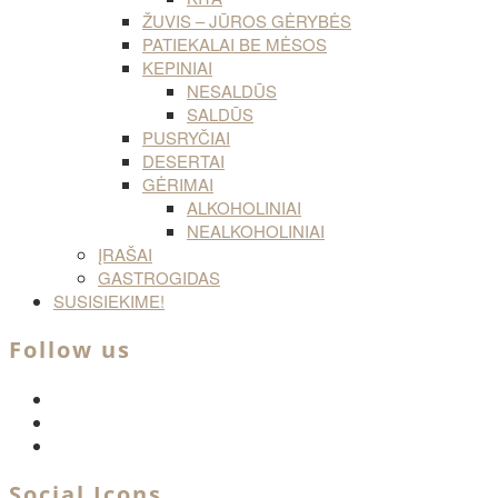
ŽUVIS – JŪROS GĖRYBĖS
PATIEKALAI BE MĖSOS
KEPINIAI
NESALDŪS
SALDŪS
PUSRYČIAI
DESERTAI
GĖRIMAI
ALKOHOLINIAI
NEALKOHOLINIAI
ĮRAŠAI
GASTROGIDAS
SUSISIEKIME!
Follow us
facebook
twitter
instagram
Social Icons