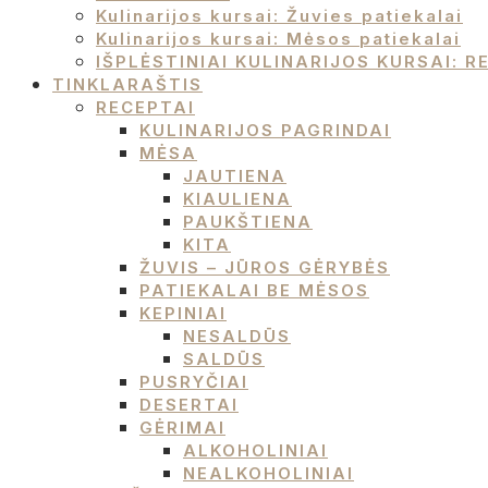
Kulinarijos kursai: Žuvies patiekalai
Kulinarijos kursai: Mėsos patiekalai
IŠPLĖSTINIAI KULINARIJOS KURSAI:
TINKLARAŠTIS
RECEPTAI
KULINARIJOS PAGRINDAI
MĖSA
JAUTIENA
KIAULIENA
PAUKŠTIENA
KITA
ŽUVIS – JŪROS GĖRYBĖS
PATIEKALAI BE MĖSOS
KEPINIAI
NESALDŪS
SALDŪS
PUSRYČIAI
DESERTAI
GĖRIMAI
ALKOHOLINIAI
NEALKOHOLINIAI