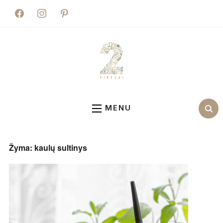
facebook
instagram
pinterest
MENU
Žyma:
kaulų sultinys