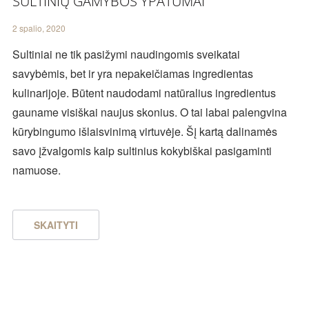
SULTINIŲ GAMYBOS YPATUMAI
2 spalio, 2020
Sultiniai ne tik pasižymi naudingomis sveikatai
savybėmis, bet ir yra nepakeičiamas ingredientas
kulinarijoje. Būtent naudodami natūralius ingredientus
gauname visiškai naujus skonius. O tai labai palengvina
kūrybingumo išlaisvinimą virtuvėje. Šį kartą dalinamės
savo įžvalgomis kaip sultinius kokybiškai pasigaminti
namuose.
SKAITYTI