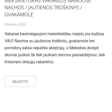
MEKSIKIETIŠKAS VAKARĖLIS NAMUOSE:
NACHOS / JAUTIENOS TROŠKINYS /
GVAKAMOLĖ
9 birželio, 2020
Vakaras besimėgaujant meksikietišku maistu yra kažkas
VAU! Nachos su jautienos troškiniu, gvakamole bei
pomidorų salsa nepaliks abejingų, o Meksikos įkvėpti
skoniai puikiai tik tiek jaukiam šeimos pasisėdėjimui, tiek
linksmam draugų vakarėliui.
SKAITYTI