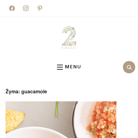
facebook
instagram
pinterest
MENU
Žyma:
guacamole