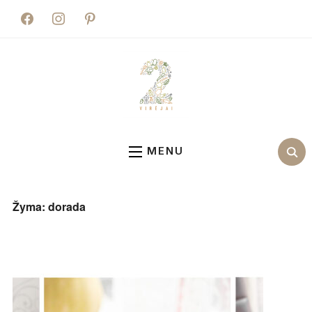
facebook
instagram
pinterest
MENU
Žyma:
dorada