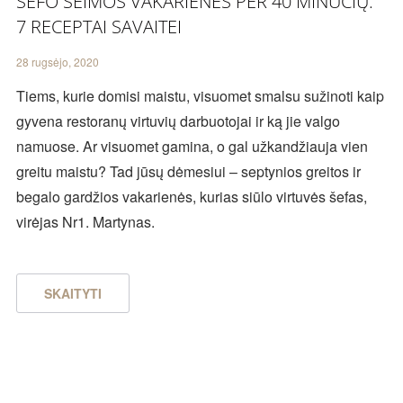
ŠEFO ŠEIMOS VAKARIENĖS PER 40 MINUČIŲ:
7 RECEPTAI SAVAITEI
28 rugsėjo, 2020
Tiems, kurie domisi maistu, visuomet smalsu sužinoti kaip
gyvena restoranų virtuvių darbuotojai ir ką jie valgo
namuose. Ar visuomet gamina, o gal užkandžiauja vien
greitu maistu? Tad jūsų dėmesiui – septynios greitos ir
begalo gardžios vakarienės, kurias siūlo virtuvės šefas,
virėjas Nr1. Martynas.
SKAITYTI