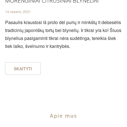
MORENGINIAI CITRUSINIAI BLYNELIAI
14 vasario, 2021
Pasaulis kraustosi iš proto dėl purių ir minkštų it debesėlis
tradicinių japoniškų tortų bei blynelių. Ir tikrai yra ko! Šiuos
blynelius pasigaminti tikrai nėra sudėtinga, tereikia šiek
tiek laiko, švelnumo ir kantrybės.
SKAITYTI
Apie mus