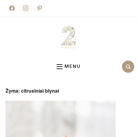
facebook
instagram
pinterest
MENU
Žyma:
citrusiniai blynai