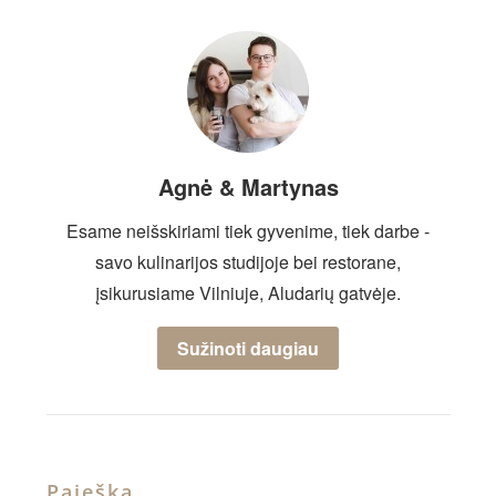
Agnė & Martynas
Esame neišskiriami tiek gyvenime, tiek darbe -
savo kulinarijos studijoje bei restorane,
įsikurusiame Vilniuje, Aludarių gatvėje.
Sužinoti daugiau
Paieška