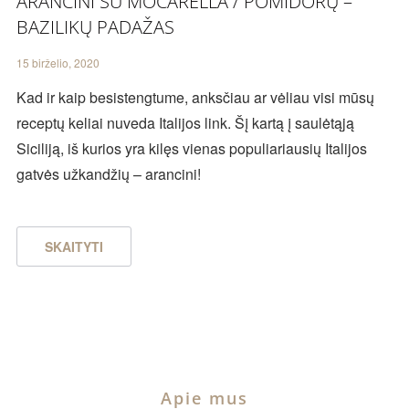
ARANCINI SU MOCARELLA / POMIDORŲ –
BAZILIKŲ PADAŽAS
15 birželio, 2020
Kad ir kaip besistengtume, anksčiau ar vėliau visi mūsų
receptų keliai nuveda Italijos link. Šį kartą į saulėtąją
Siciliją, iš kurios yra kilęs vienas populiariausių Italijos
gatvės užkandžių – arancini!
SKAITYTI
Apie mus