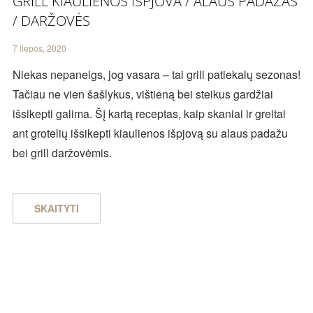
GRILL KIAULIENOS IŠPJOVA / ALAUS PADAŽAS
/ DARŽOVĖS
7 liepos, 2020
Niekas nepaneigs, jog vasara – tai grill patiekalų sezonas!
Tačiau ne vien šašlykus, vištieną bei steikus gardžiai
išsikepti galima. Šį kartą receptas, kaip skaniai ir greitai
ant grotelių išsikepti kiaulienos išpjovą su alaus padažu
bei grill daržovėmis.
SKAITYTI