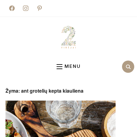
facebook
instagram
pinterest
MENU
Žyma:
ant grotelių kepta kiauliena