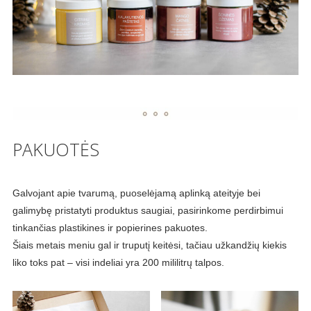
PAKUOTĖS
Galvojant apie tvarumą, puoselėjamą aplinką ateityje bei
galimybę pristatyti produktus saugiai, pasirinkome perdirbimui
tinkančias plastikines ir popierines pakuotes.
Šiais metais meniu gal ir truputį keitėsi, tačiau užkandžių kiekis
liko toks pat – visi indeliai yra 200 mililitrų talpos.