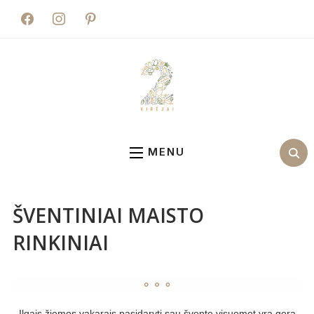
facebook
instagram
pinterest
MENU
ŠVENTINIAI MAISTO
RINKINIAI
Ilgais žiemos vakarais pasidaryti sau šventę visuomet yra gera