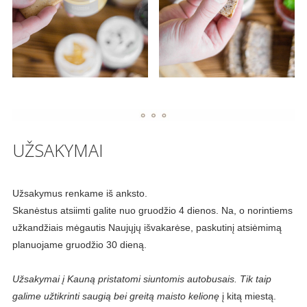
UŽSAKYMAI
Užsakymus renkame iš anksto.
Skanėstus atsiimti galite nuo gruodžio 4 dienos. Na, o norintiems
užkandžiais mėgautis Naujųjų išvakarėse, paskutinį atsiėmimą
planuojame gruodžio 30 dieną.
Užsakymai į Kauną pristatomi siuntomis autobusais. Tik taip
galime užtikrinti saugią bei greitą maisto kelionę
į kitą miestą.