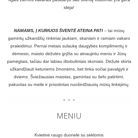
idėja!
NAMAMS, Į KURIUOS ŠVENTĖ ATEINA PATI
– tai mūsų
gamintų užkandžių rinkiniai jaukiam, skaniam ir ramiam vakaro
praleidimui. Pernai metais sulaukę daugybės komplimentų ir
dėmesio, maisto dėžutės grįžta su atnaujintu meniu ir Jūsų
pamėgtais, tačiau dar labiau ištobulintais skoniais. Dėžutė skirta
užkandžiauti keturiems žmonėms, bet tinka sočiai pavalgyti ir
dviems. Šviežiausias maistas, gamintas su šefo patirtimi,
pakuotas su meile ir prisotintas nuoširdžiausių mūsų linkėjimų.
MENIU
Kvietinė raugo duonelė su sėklomis